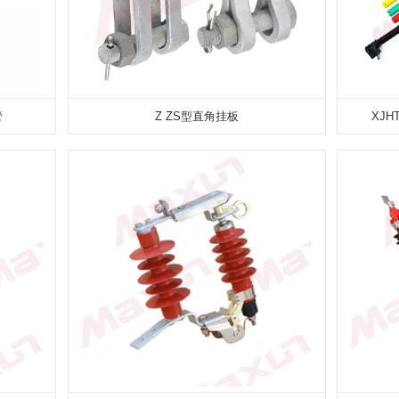
管
Z ZS型直角挂板
XJ