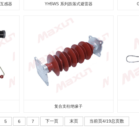
流互感器
YH5WS 系列跌落式避雷器
复合支柱绝缘子
下一页
末页
当前页4/19总页数
5
6
7