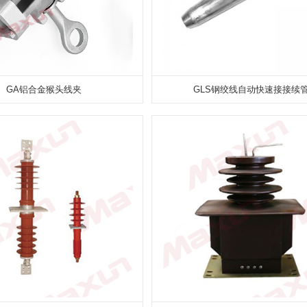
GA铝合金猴头线夹
GLS钢绞线自动快速接接续