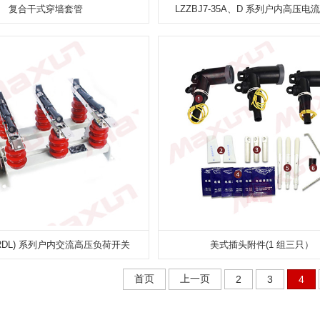
复合干式穿墙套管
LZZBJ7-35A、D 系列户内高压电
2(RDL) 系列户内交流高压负荷开关
美式插头附件(1 组三只）
首页
上一页
2
3
4