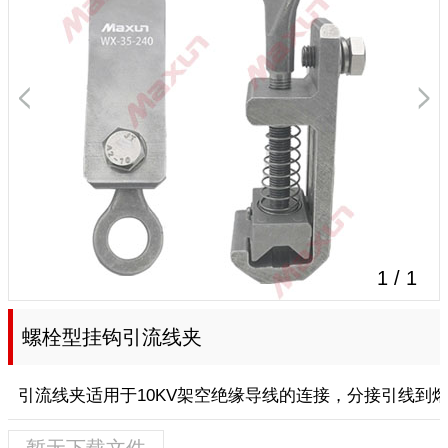
1
/
1
螺栓型挂钩引流线夹
引流线夹适用于10KV架空绝缘导线的连接，分接引线到
暂无下载文件